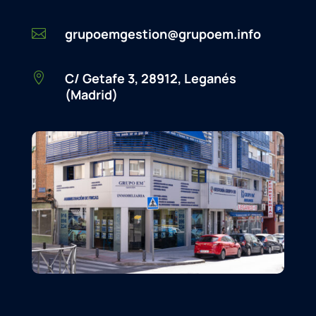
grupoemgestion@grupoem.info

C/ Getafe 3, 28912, Leganés

(Madrid)