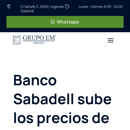
C/ Getafe 3, 28912, Leganés
Lunes - Viernes: 8:00 - 20:00


(Madrid)
Whatsapp
Banco
Sabadell sube
los precios de