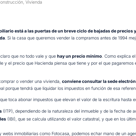
onstrucción
,
Vivienda
biliario está a las puertas de un breve ciclo de bajadas de precios
nda
. Si la casa que queremos vender la compramos antes de 1994 mejo
 claro que no todo vale y que
hay un precio mínimo
. Como explica el
le y el precio que Hacienda piensa que tiene y por el que pagaremos 
 comprar o vender una vivienda,
conviene consultar la sede electrón
eal porque tendrá que liquidar los impuestos en función de esa referen
ue toca abonar impuestos que elevan el valor de la escritura hasta en
s
(ITP), dependiendo de la naturaleza del inmueble y de la fecha de a
les
(IBI), que se calcula utilizando el valor catastral, y que en los ú
 y webs inmobiliarias como Fotocasa, podemos echar mano de un agent