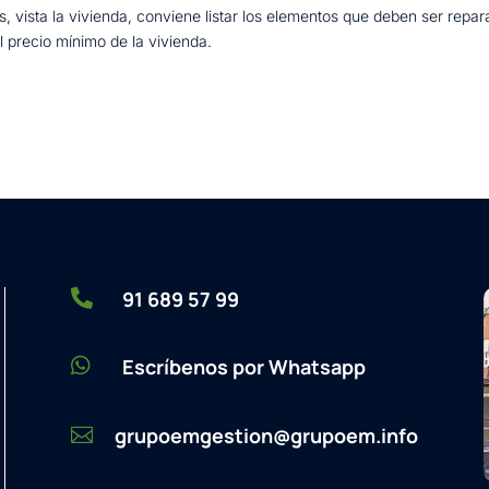
, vista la vivienda, conviene listar los elementos que deben ser repar
 precio mínimo de la vivienda.

91 689 57 99

Escríbenos por Whatsapp
grupoemgestion@grupoem.info
