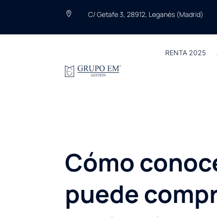
C/ Getafe 3, 28912, Leganés (Madrid)

RENTA 2025
Cómo conocer
puede compr