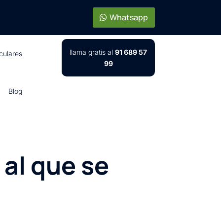
Whatsapp
llama gratis al
91 689 57
iculares
99
Blog
al que se