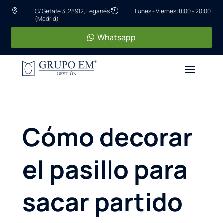
C/ Getafe 3, 28912, Leganés
Lunes - Viernes: 8:00 - 20:00


(Madrid)
Whatsapp
Cómo decorar
el pasillo para
sacar partido