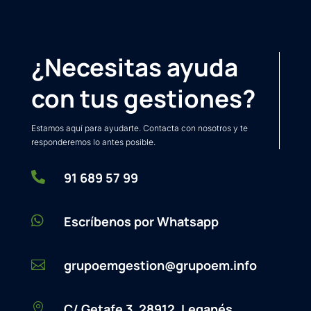
¿Necesitas ayuda
con tus gestiones?
Estamos aquí para ayudarte. Contacta con nosotros y te
responderemos lo antes posible.

91 689 57 99

Escríbenos por Whatsapp
grupoemgestion@grupoem.info

C/ Getafe 3, 28912, Leganés
