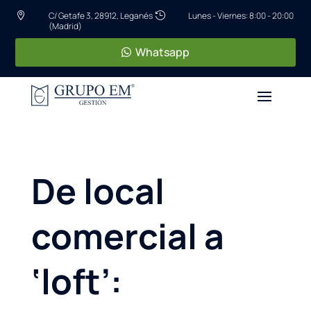
C/ Getafe 3, 28912, Leganés
Lunes - Viernes: 8:00 - 20:00


(Madrid)
Whatsapp
De local
comercial a
‘loft’: