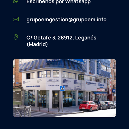

Escríbenos por Whatsapp
grupoemgestion@grupoem.info

C/ Getafe 3, 28912, Leganés

(Madrid)