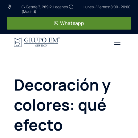
C/ Getafe 3, 28912, Leganés
Lunes - Viernes: 8:00 - 20:00


(Madrid)
Whatsapp
Decoración y
colores: qué
efecto