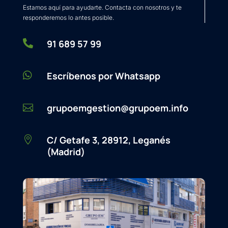
Estamos aquí para ayudarte. Contacta con nosotros y te
responderemos lo antes posible.

91 689 57 99

Escríbenos por Whatsapp
grupoemgestion@grupoem.info

C/ Getafe 3, 28912, Leganés

(Madrid)