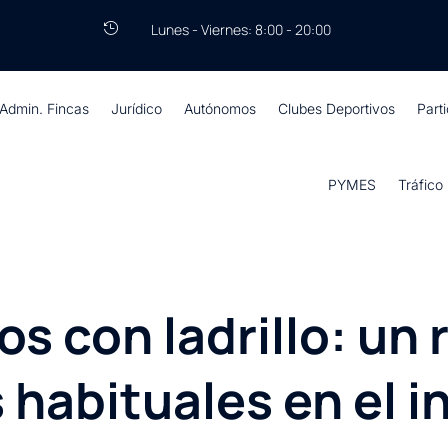
Lunes - Viernes: 8:00 - 20:00

Admin. Fincas
Jurídico
Autónomos
Clubes Deportivos
Part
PYMES
Tráfico
os con ladrillo: un 
habituales en el i