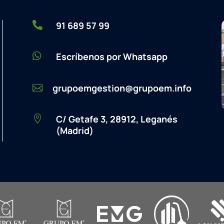

91 689 57 99

Escríbenos por Whatsapp
grupoemgestion@grupoem.info

C/ Getafe 3, 28912, Leganés

(Madrid)