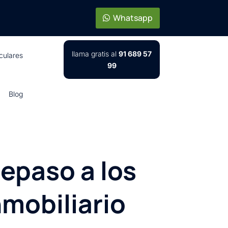
Whatsapp
llama gratis al
91 689 57
iculares
99
Blog
repaso a los
nmobiliario