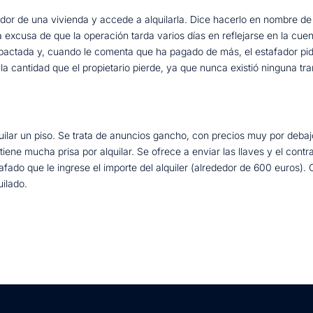
r de una vivienda y accede a alquilarla. Dice hacerlo en nombre de un 
la excusa de que la operación tarda varios días en reflejarse en la cue
la pactada y, cuando le comenta que ha pagado de más, el estafador pid
a cantidad que el propietario pierde, ya que nunca existió ninguna tran
uilar un piso. Se trata de anuncios gancho, con precios muy por debaj
ene mucha prisa por alquilar. Se ofrece a enviar las llaves y el con
tafado que le ingrese el importe del alquiler (alrededor de 600 euros).
uilado.