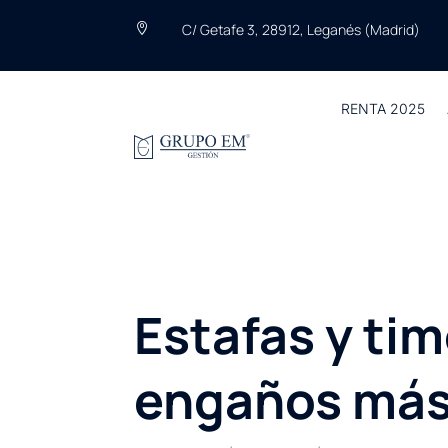
C/ Getafe 3, 28912, Leganés (Madrid)

RENTA 2025
Estafas y tim
engaños más 