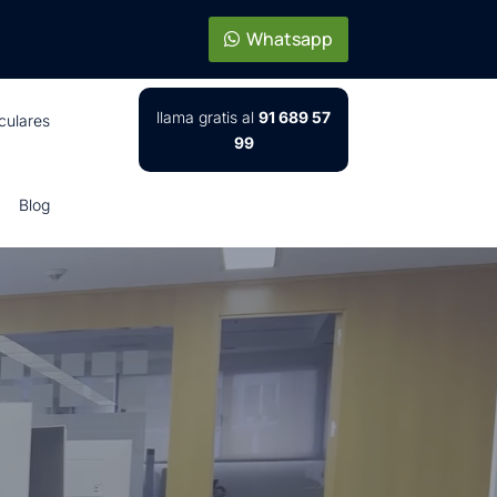
Whatsapp
llama gratis al
91 689 57
iculares
99
Blog