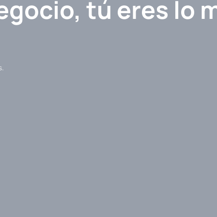
egocio, tú eres lo 
s.