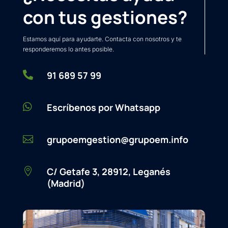
con tus gestiones?
Estamos aquí para ayudarte. Contacta con nosotros y te
responderemos lo antes posible.

91 689 57 99

Escríbenos por Whatsapp
grupoemgestion@grupoem.info

C/ Getafe 3, 28912, Leganés

(Madrid)