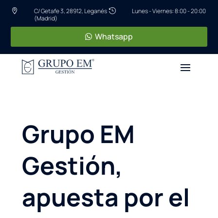
C/ Getafe 3, 28912, Leganés
Lunes - Viernes: 8:00 - 20:00


(Madrid)
Whatsapp
Grupo EM
Gestión,
apuesta por el