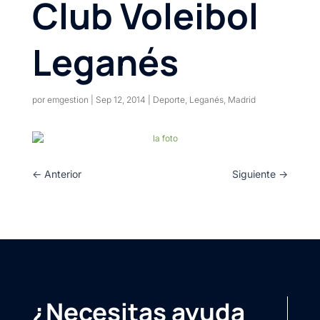
Club Voleibol
Leganés
por
emgestion
|
Sep 12, 2014
|
Deporte
,
Leganés
,
Madrid
←
Anterior
Siguiente
→
¿Necesitas ayuda