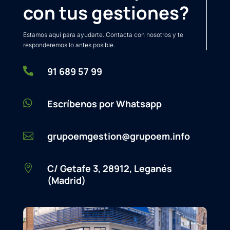
con tus gestiones?
Estamos aquí para ayudarte. Contacta con nosotros y te
responderemos lo antes posible.

91 689 57 99

Escríbenos por Whatsapp
grupoemgestion@grupoem.info

C/ Getafe 3, 28912, Leganés

(Madrid)