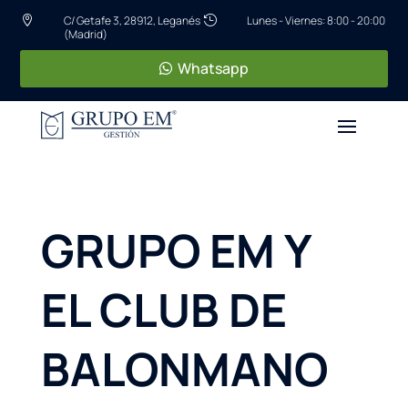
C/ Getafe 3, 28912, Leganés
Lunes - Viernes: 8:00 - 20:00


(Madrid)
Whatsapp
GRUPO EM Y
EL CLUB DE
BALONMANO