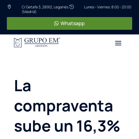
C/ Getafe 3, 28912, Leganés
Lunes - Viernes: 8:00 - 20:00


(Madrid)
Whatsapp
La
compraventa
sube un 16,3%