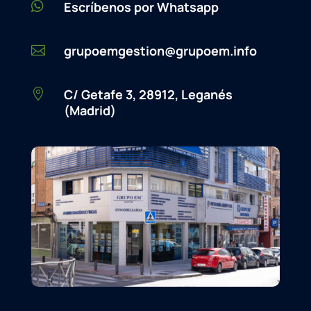

Escríbenos por Whatsapp
grupoemgestion@grupoem.info

C/ Getafe 3, 28912, Leganés

(Madrid)