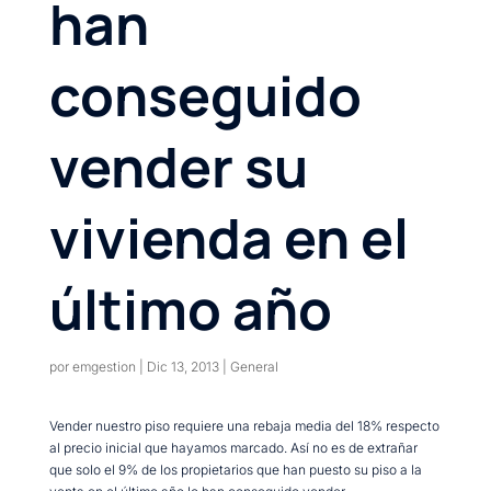
han
conseguido
vender su
vivienda en el
último año
por
emgestion
|
Dic 13, 2013
|
General
Vender nuestro piso requiere una rebaja media del 18% respecto
al precio inicial que hayamos marcado. Así no es de extrañar
que solo el 9% de los propietarios que han puesto su piso a la