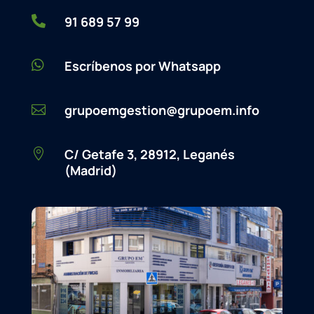

91 689 57 99

Escríbenos por Whatsapp
grupoemgestion@grupoem.info

C/ Getafe 3, 28912, Leganés

(Madrid)