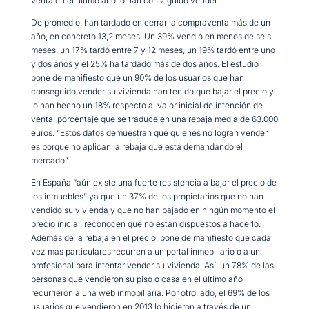
venta en el último año lo han conseguido vender.
De promedio, han tardado en cerrar la compraventa más de un
año, en concreto 13,2 meses. Un 39% vendió en menos de seis
meses, un 17% tardó entre 7 y 12 meses, un 19% tardó entre uno
y dos años y el 25% ha tardado más de dos años. El estudio
pone de manifiesto que un 90% de los usuarios que han
conseguido vender su vivienda han tenido que bajar el precio y
lo han hecho un 18% respecto al valor inicial de intención de
venta, porcentaje que se traduce en una rebaja media de 63.000
euros. “Estos datos demuestran que quienes no logran vender
es porque no aplican la rebaja que está demandando el
mercado”.
En España “aún existe una fuerte resistencia a bajar el precio de
los inmuebles” ya que un 37% de los propietarios que no han
vendido su vivienda y que no han bajado en ningún momento el
precio inicial, reconocen que no están dispuestos a hacerlo.
Además de la rebaja en el precio, pone de manifiesto que cada
vez más particulares recurren a un portal inmobiliario o a un
profesional para intentar vender su vivienda. Así, un 78% de las
personas que vendieron su piso o casa en el último año
recurrieron a una web inmobiliaria. Por otro lado, el 69% de los
usuarios que vendieron en 2013 lo hicieron a través de un