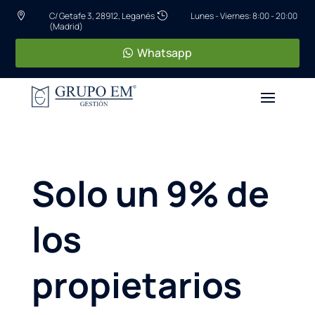
C/ Getafe 3, 28912, Leganés
Lunes - Viernes: 8:00 - 20:00


(Madrid)
Whatsapp
Solo un 9% de
los
propietarios