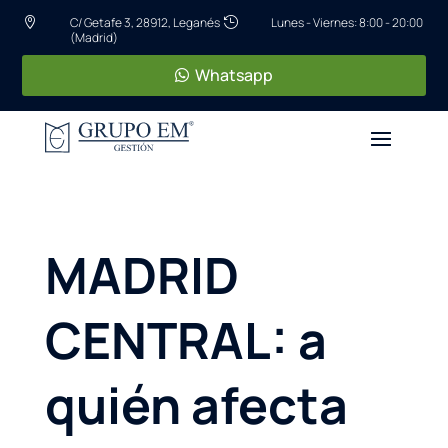
C/ Getafe 3, 28912, Leganés
Lunes - Viernes: 8:00 - 20:00


(Madrid)
Whatsapp
MADRID
CENTRAL: a
quién afecta