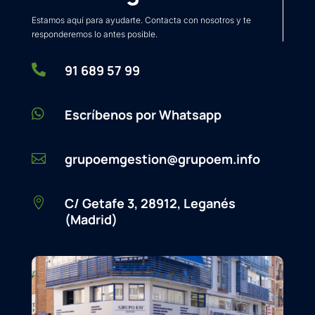
Estamos aquí para ayudarte. Contacta con nosotros y te
responderemos lo antes posible.

91 689 57 99

Escríbenos por Whatsapp
grupoemgestion@grupoem.info

C/ Getafe 3, 28912, Leganés

(Madrid)