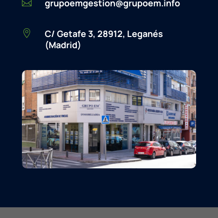
grupoemgestion@grupoem.info

C/ Getafe 3, 28912, Leganés

(Madrid)