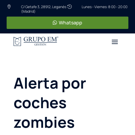
C/ Getafe 3, 28912, Leganés
Lunes - Viernes: 8:00 - 20:00


(Madrid)
Whatsapp
Alerta por
coches
zombies