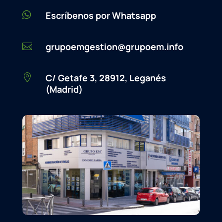

Escríbenos por Whatsapp
grupoemgestion@grupoem.info

C/ Getafe 3, 28912, Leganés

(Madrid)