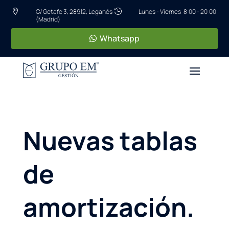
C/ Getafe 3, 28912, Leganés
Lunes - Viernes: 8:00 - 20:00


(Madrid)
Whatsapp
Nuevas tablas
de
amortización.