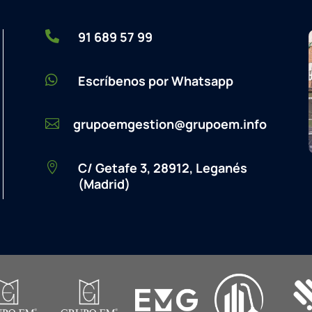

91 689 57 99

Escríbenos por Whatsapp
grupoemgestion@grupoem.info

C/ Getafe 3, 28912, Leganés

(Madrid)