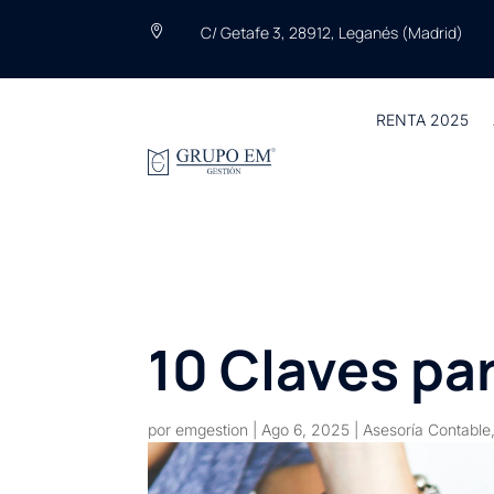
C/ Getafe 3, 28912, Leganés (Madrid)

RENTA 2025
10 Claves pa
por
emgestion
|
Ago 6, 2025
|
Asesoría Contable