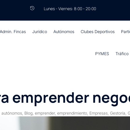
Lunes - Viernes: 8:00 - 20:00

Admin. Fincas
Jurídico
Autónomos
Clubes Deportivos
Part
PYMES
Tráfico
ra emprender negoc
,
autónomos
,
Blog
,
emprender
,
emprendimiento
,
Empresas
,
Gestoría
,