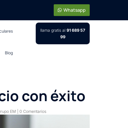
Whatsapp
llama gratis al
91 689 57
iculares
99
Blog
io con éxito
Grupo EM
|
0 Comentarios