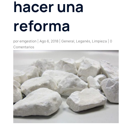
hacer una
reforma
por
emgestion
|
Ago 6, 2018
|
General
,
Leganés
,
Limpieza
|
0
Comentarios