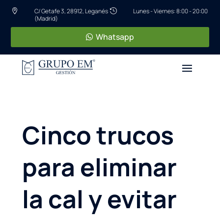
C/ Getafe 3, 28912, Leganés
Lunes - Viernes: 8:00 - 20:00


(Madrid)
Whatsapp
Cinco trucos
para eliminar
la cal y evitar