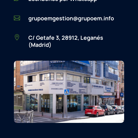
grupoemgestion@grupoem.info

C/ Getafe 3, 28912, Leganés

(Madrid)