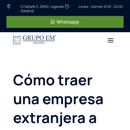
C/ Getafe 3, 28912, Leganés
Lunes - Viernes: 8:00 - 20:00


(Madrid)
Whatsapp
Cómo traer
una empresa
extranjera a