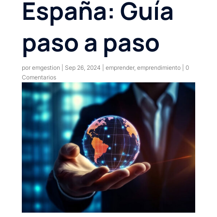
España: Guía
paso a paso
por
emgestion
|
Sep 26, 2024
|
emprender
,
emprendimiento
|
0
Comentarios