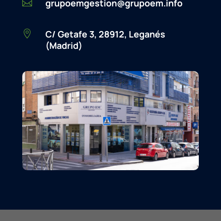
grupoemgestion@grupoem.info

C/ Getafe 3, 28912, Leganés

(Madrid)