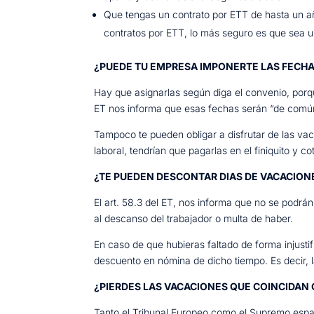
Que tengas un contrato por ETT de hasta un a
contratos por ETT, lo más seguro es que sea u
¿PUEDE TU EMPRESA IMPONERTE LAS FECH
Hay que asignarlas según diga el convenio, porque
ET nos informa que esas fechas serán “de común
Tampoco te pueden obligar a disfrutar de las va
laboral, tendrían que pagarlas en el finiquito y co
¿TE PUEDEN DESCONTAR DIAS DE VACACION
El art. 58.3 del ET, nos informa que no se podrá
al descanso del trabajador o multa de haber.
En caso de que hubieras faltado de forma injustif
descuento en nómina de dicho tiempo. Es decir, 
¿PIERDES LAS VACACIONES QUE COINCIDAN
Tanto el Tribunal Europeo como el Supremo españ