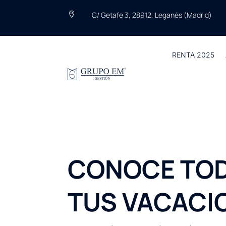
C/ Getafe 3, 28912, Leganés (Madrid)

RENTA 2025
CONOCE TOD
TUS VACACI