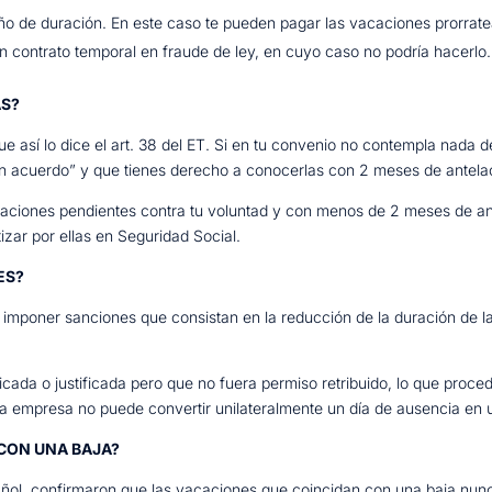
ño de duración. En este caso te pueden pagar las vacaciones prorrat
n contrato temporal en fraude de ley, en cuyo caso no podría hacerlo.
AS?
 así lo dice el art. 38 del ET. Si en tu convenio no contempla nada de
 acuerdo” y que tienes derecho a conocerlas con 2 meses de antela
caciones pendientes contra tu voluntad y con menos de 2 meses de ante
tizar por ellas en Seguridad Social.
ES?
n imponer sanciones que consistan en la reducción de la duración de 
icada o justificada pero que no fuera permiso retribuido, lo que proced
la empresa no puede convertir unilateralmente un día de ausencia en 
 CON UNA BAJA?
ol, confirmaron que las vacaciones que coincidan con una baja nunca 