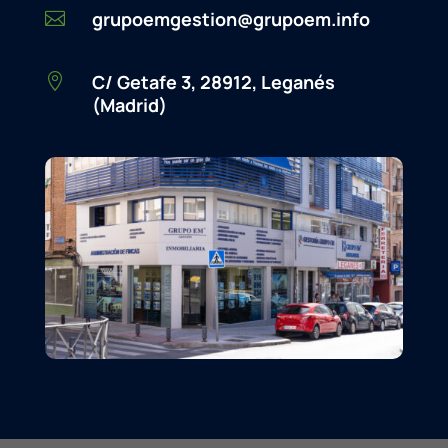
grupoemgestion@grupoem.info

C/ Getafe 3, 28912, Leganés

(Madrid)