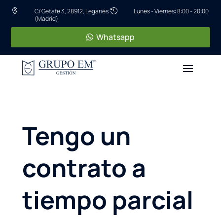
C/ Getafe 3, 28912, Leganés
Lunes - Viernes: 8:00 - 20:00


(Madrid)
Whatsapp
Tengo un
contrato a
tiempo parcial