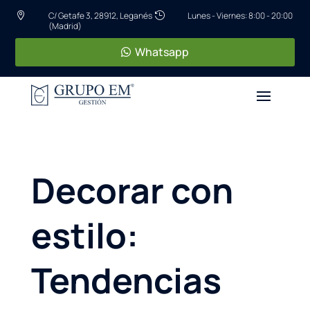
C/ Getafe 3, 28912, Leganés
Lunes - Viernes: 8:00 - 20:00


(Madrid)
Whatsapp
Decorar con
estilo:
Tendencias