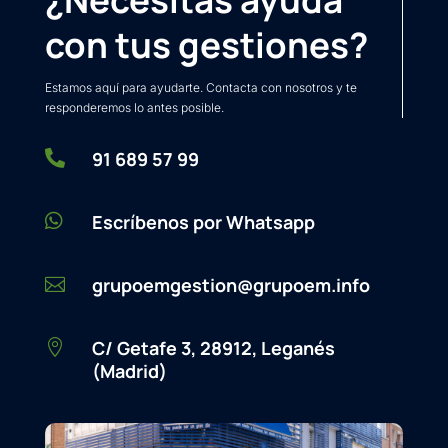
con tus gestiones?
Estamos aquí para ayudarte. Contacta con nosotros y te
responderemos lo antes posible.

91 689 57 99

Escríbenos por Whatsapp
grupoemgestion@grupoem.info

C/ Getafe 3, 28912, Leganés

(Madrid)