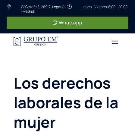
C/ Getafe 3, 28912, Leganés
Lunes - Viernes: 8:00 - 20:00


(Madrid)
Whatsapp
Los derechos
laborales de la
mujer