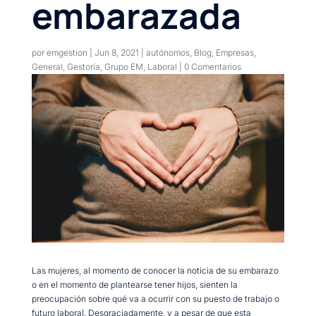
embarazada
por
emgestion
|
Jun 8, 2021
|
autónomos
,
Blog
,
Empresas
,
General
,
Gestoría
,
Grupo EM
,
Laboral
|
0 Comentarios
Las mujeres, al momento de conocer la noticia de su embarazo
o en el momento de plantearse tener hijos, sienten la
preocupación sobre qué va a ocurrir con su puesto de trabajo o
futuro laboral. Desgraciadamente, y a pesar de que esta