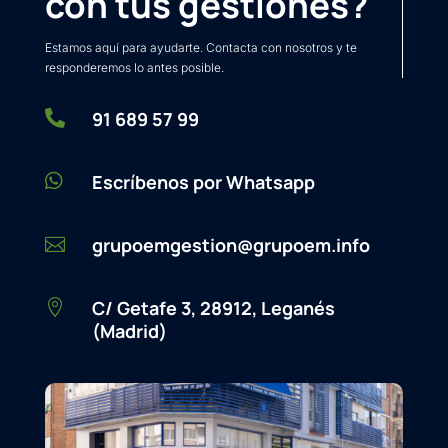
con tus gestiones?
Estamos aquí para ayudarte. Contacta con nosotros y te
responderemos lo antes posible.

91 689 57 99

Escríbenos por Whatsapp
grupoemgestion@grupoem.info

C/ Getafe 3, 28912, Leganés

(Madrid)