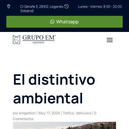
C/ Getafe 3, 28912, Leganés
Lunes - Viernes: 8:00 - 20:00


(Madrid)
Whatsapp
El distintivo
ambiental
por
emgestion
|
May 17, 2024
|
Tráfico
,
Vehículos
|
0
Comentarios