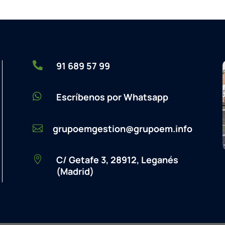

91 689 57 99

Escríbenos por Whatsapp
grupoemgestion@grupoem.info

C/ Getafe 3, 28912, Leganés

(Madrid)