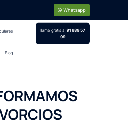
Whatsapp
llama gratis al
91 689 57
iculares
99
Blog
INFORMAMOS
IVORCIOS