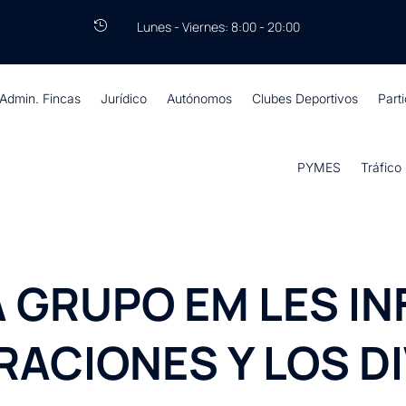
Lunes - Viernes: 8:00 - 20:00

Admin. Fincas
Jurídico
Autónomos
Clubes Deportivos
Part
PYMES
Tráfico
A GRUPO EM LES 
RACIONES Y LOS D