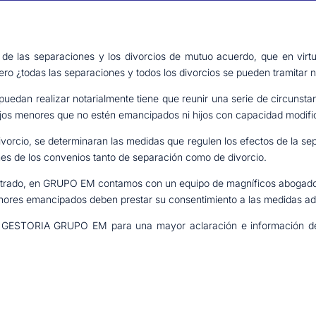
de las separaciones y los divorcios de mutuo acuerdo, que en virtud 
 Pero ¿todas las separaciones y todos los divorcios se pueden tramitar 
dan realizar notarialmente tiene que reunir una serie de circunstanc
hijos menores que no estén emancipados ni hijos con capacidad modif
ivorcio, se determinaran las medidas que regulen los efectos de la sepa
ones de los convenios tanto de separación como de divorcio.
etrado, en GRUPO EM contamos con un equipo de magníficos abogados
nores emancipados deben prestar su consentimiento a las medidas ad
r GESTORIA GRUPO EM para una mayor aclaración e información de