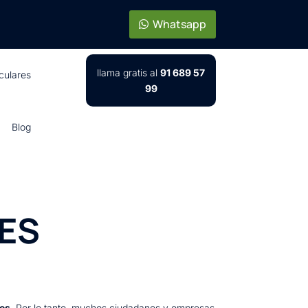
Whatsapp
llama gratis al
91 689 57
iculares
99
Blog
LES
tes
. Por lo tanto, muchos ciudadanos y empresas