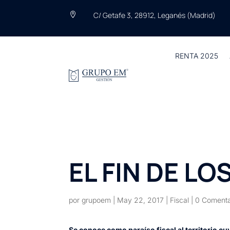
C/ Getafe 3, 28912, Leganés (Madrid)

RENTA 2025
EL FIN DE L
por
grupoem
|
May 22, 2017
|
Fiscal
|
0 Comenta
Se conoce como paraíso fiscal al territorio cu