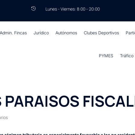
Lunes - Viernes: 8:00 - 20:00

Admin. Fincas
Jurídico
Autónomos
Clubes Deportivos
Part
PYMES
Tráfico
OS PARAISOS FISCA
rios
yo régimen tributario es especialmente favorable a los no residen