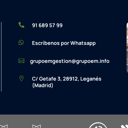

91 689 57 99

Escríbenos por Whatsapp
grupoemgestion@grupoem.info

C/ Getafe 3, 28912, Leganés

(Madrid)