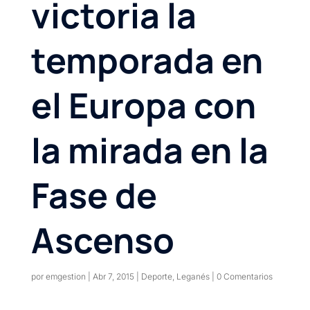
victoria la
temporada en
el Europa con
la mirada en la
Fase de
Ascenso
por
emgestion
|
Abr 7, 2015
|
Deporte
,
Leganés
|
0 Comentarios