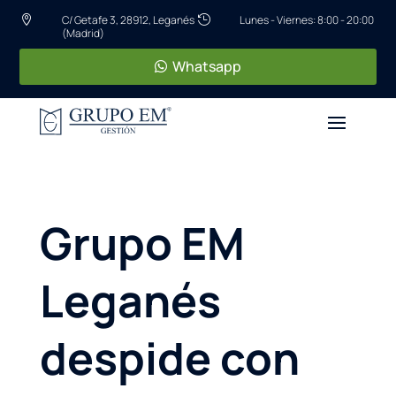
C/ Getafe 3, 28912, Leganés
Lunes - Viernes: 8:00 - 20:00


(Madrid)
Whatsapp
Grupo EM
Leganés
despide con