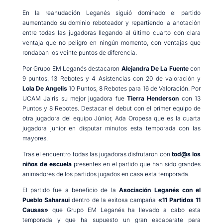
En la reanudación Leganés siguió dominado el partido
aumentando su dominio reboteador y repartiendo la anotación
entre todas las jugadoras llegando al último cuarto con clara
ventaja que no peligro en ningún momento, con ventajas que
rondaban los veinte puntos de diferencia.
Por Grupo EM Leganés destacaron
Alejandra De La Fuente
con
9 puntos, 13 Rebotes y 4 Asistencias con 20 de valoración y
Lola De Angelis
10 Puntos, 8 Rebotes para 16 de Valoración. Por
UCAM Jairis su mejor jugadora fue
Tierra Henderson
con 13
Puntos y 8 Rebotes. Destacar el debut con el primer equipo de
otra jugadora del equipo Júnior, Ada Oropesa que es la cuarta
jugadora junior en disputar minutos esta temporada con las
mayores.
Tras el encuentro todas las jugadoras disfrutaron con
tod@s los
niños de escuela
presentes en el partido que han sido grandes
animadores de los partidos jugados en casa esta temporada.
El partido fue a beneficio de la
Asociación Leganés con el
Pueblo Saharaui
dentro de la exitosa campaña
«11 Partidos 11
Causas»
que Grupo EM Leganés ha llevado a cabo esta
temporada y que ha supuesto un gran escaparate para