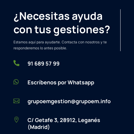
¿Necesitas ayuda
con tus gestiones?
Estamos aquí para ayudarte. Contacta con nosotros y te
responderemos lo antes posible.

91 689 57 99

Escríbenos por Whatsapp
grupoemgestion@grupoem.info

C/ Getafe 3, 28912, Leganés

(Madrid)