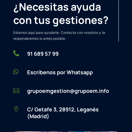
¿Necesitas ayuda
con tus gestiones?
Estamos aquí para ayudarte. Contacta con nosotros y te
responderemos lo antes posible.

91 689 57 99

Escríbenos por Whatsapp
grupoemgestion@grupoem.info

C/ Getafe 3, 28912, Leganés

(Madrid)