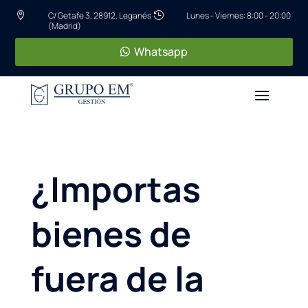
C/ Getafe 3, 28912, Leganés
Lunes - Viernes: 8:00 - 20:00


(Madrid)
Whatsapp
¿Importas
bienes de
fuera de la