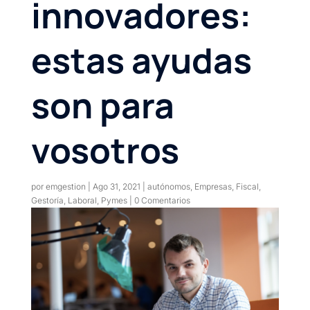
innovadores:
estas ayudas
son para
vosotros
por
emgestion
|
Ago 31, 2021
|
autónomos
,
Empresas
,
Fiscal
,
Gestoría
,
Laboral
,
Pymes
|
0 Comentarios