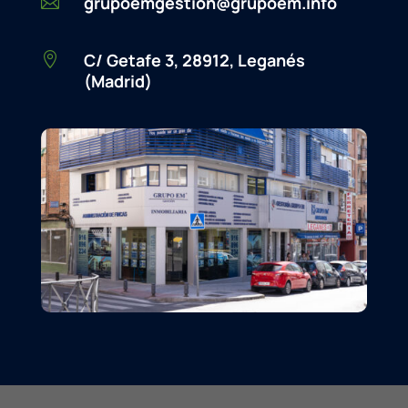
grupoemgestion@grupoem.info

C/ Getafe 3, 28912, Leganés

(Madrid)