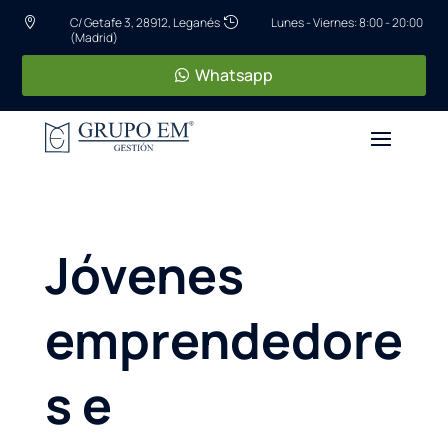
C/ Getafe 3, 28912, Leganés
Lunes - Viernes: 8:00 - 20:00


(Madrid)
Whatsapp
Jóvenes
emprendedore
s e