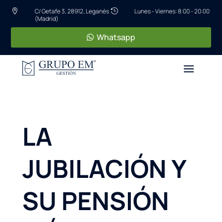
C/ Getafe 3, 28912, Leganés
Lunes - Viernes: 8:00 - 20:00


(Madrid)
Whatsapp
LA
JUBILACIÓN Y
SU PENSIÓN