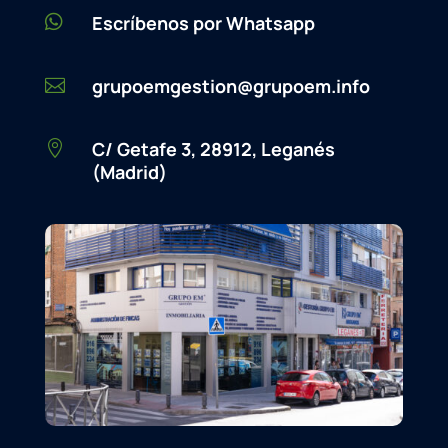

Escríbenos por Whatsapp
grupoemgestion@grupoem.info

C/ Getafe 3, 28912, Leganés

(Madrid)