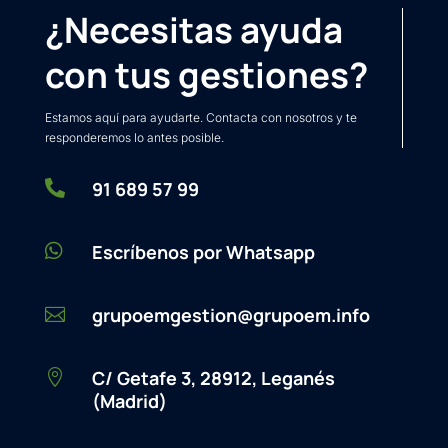
¿Necesitas ayuda
con tus gestiones?
Estamos aquí para ayudarte. Contacta con nosotros y te
responderemos lo antes posible.

91 689 57 99

Escríbenos por Whatsapp
grupoemgestion@grupoem.info

C/ Getafe 3, 28912, Leganés

(Madrid)