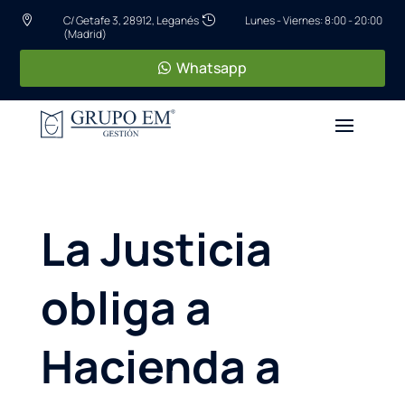
C/ Getafe 3, 28912, Leganés
Lunes - Viernes: 8:00 - 20:00


(Madrid)
Whatsapp
La Justicia
obliga a
Hacienda a