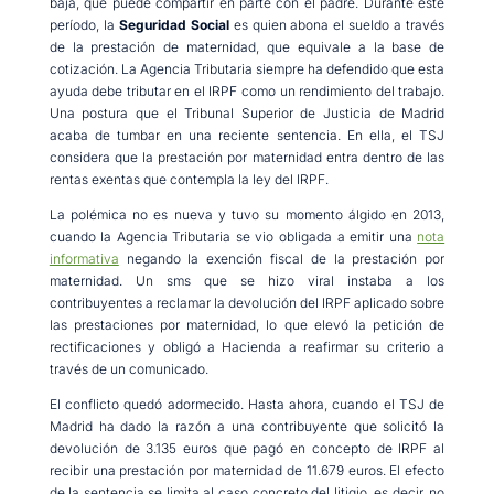
baja, que puede compartir en parte con el padre. Durante este
período, la
Seguridad Social
es quien abona el sueldo a través
de la prestación de maternidad, que equivale a la base de
cotización. La Agencia Tributaria siempre ha defendido que esta
ayuda debe tributar en el IRPF como un rendimiento del trabajo.
Una postura que el Tribunal Superior de Justicia de Madrid
acaba de tumbar en una reciente sentencia. En ella, el TSJ
considera que la prestación por maternidad entra dentro de las
rentas exentas que contempla la ley del IRPF.
La polémica no es nueva y tuvo su momento álgido en 2013,
cuando la Agencia Tributaria se vio obligada a emitir una
nota
informativa
negando la exención fiscal de la prestación por
maternidad. Un sms que se hizo viral instaba a los
contribuyentes a reclamar la devolución del IRPF aplicado sobre
las prestaciones por maternidad, lo que elevó la petición de
rectificaciones y obligó a Hacienda a reafirmar su criterio a
través de un comunicado.
El conflicto quedó adormecido. Hasta ahora, cuando el TSJ de
Madrid ha dado la razón a una contribuyente que solicitó la
devolución de 3.135 euros que pagó en concepto de IRPF al
recibir una prestación por maternidad de 11.679 euros. El efecto
de la sentencia se limita al caso concreto del litigio, es decir, no