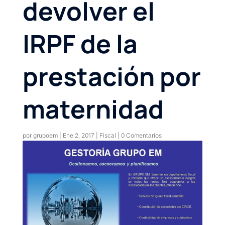
devolver el
IRPF de la
prestación por
maternidad
por
grupoem
|
Ene 2, 2017
|
Fiscal
|
0 Comentarios