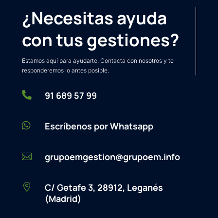
¿Necesitas ayuda
con tus gestiones?
Estamos aquí para ayudarte. Contacta con nosotros y te
responderemos lo antes posible.

91 689 57 99

Escríbenos por Whatsapp
grupoemgestion@grupoem.info

C/ Getafe 3, 28912, Leganés

(Madrid)