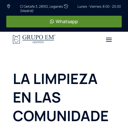
C/ Getafe 3, 28912, Leganés
Lunes - Viernes: 8:00 - 20:00


(Madrid)
Whatsapp
LA LIMPIEZA
EN LAS
COMUNIDADE