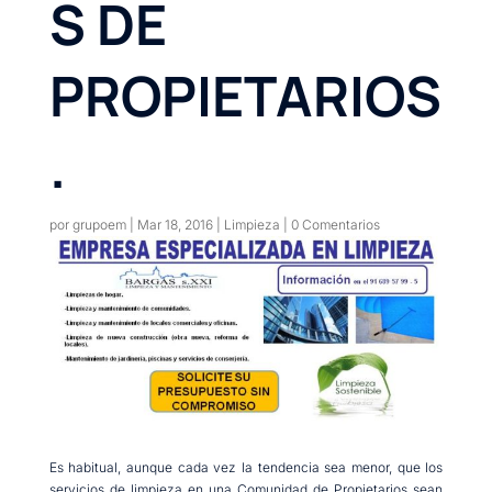
S DE
PROPIETARIOS
.
por
grupoem
|
Mar 18, 2016
|
Limpieza
|
0 Comentarios
Es habitual, aunque cada vez la tendencia sea menor, que los
servicios de limpieza en una Comunidad de Propietarios sean