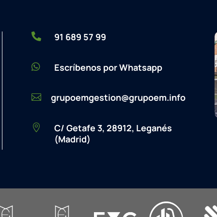

91 689 57 99

Escríbenos por Whatsapp
grupoemgestion@grupoem.info

C/ Getafe 3, 28912, Leganés

(Madrid)