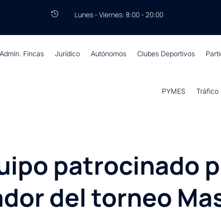
Lunes - Viernes: 8:00 - 20:00

Admin. Fincas
Jurídico
Autónomos
Clubes Deportivos
Part
PYMES
Tráfico
uipo patrocinado 
dor del torneo Mas