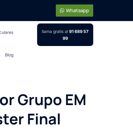
Whatsapp
llama gratis al
91 689 57
iculares
99
Blog
por Grupo EM
ter Final