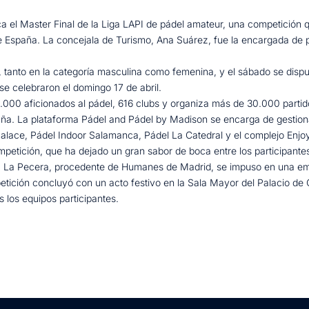
 el Master Final de la Liga LAPI de pádel amateur, una competición 
 España. La concejala de Turismo, Ana Suárez, fue la encargada de pre
via, tanto en la categoría masculina como femenina, y el sábado se dis
 se celebraron el domingo 17 de abril.
00 aficionados al pádel, 616 clubs y organiza más de 30.000 partido
a. La plataforma Pádel and Pádel by Madison se encarga de gestiona
Palace, Pádel Indoor Salamanca, Pádel La Catedral y el complejo Enj
mpetición, que ha dejado un gran sabor de boca entre los participantes
a Pecera, procedente de Humanes de Madrid, se impuso en una emoci
etición concluyó con un acto festivo en la Sala Mayor del Palacio d
 los equipos participantes.