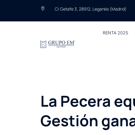
C/ Getafe 3, 28912, Leganés (Madrid)

RENTA 2025
La Pecera eq
Gestión gana