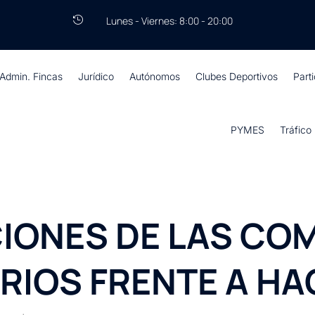
Lunes - Viernes: 8:00 - 20:00

Admin. Fincas
Jurídico
Autónomos
Clubes Deportivos
Part
PYMES
Tráfico
CIONES DE LAS CO
RIOS FRENTE A H