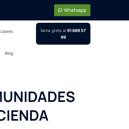
Whatsapp
llama gratis al
91 689 57
iculares
99
Blog
MUNIDADES
ACIENDA