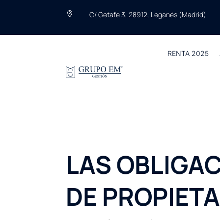
C/ Getafe 3, 28912, Leganés (Madrid)

RENTA 2025
LAS OBLIGA
DE PROPIETA