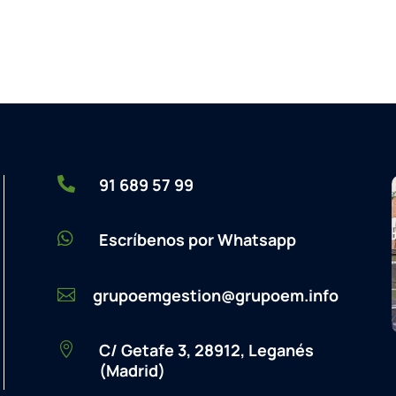

91 689 57 99

Escríbenos por Whatsapp
grupoemgestion@grupoem.info

C/ Getafe 3, 28912, Leganés

(Madrid)