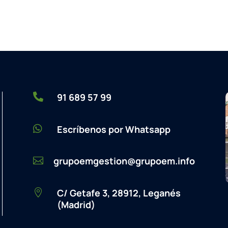

91 689 57 99

Escríbenos por Whatsapp
grupoemgestion@grupoem.info

C/ Getafe 3, 28912, Leganés

(Madrid)