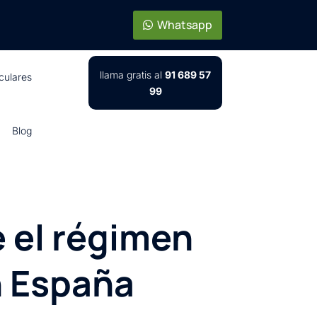
Whatsapp
llama gratis al
91 689 57
iculares
99
Blog
e el régimen
n España