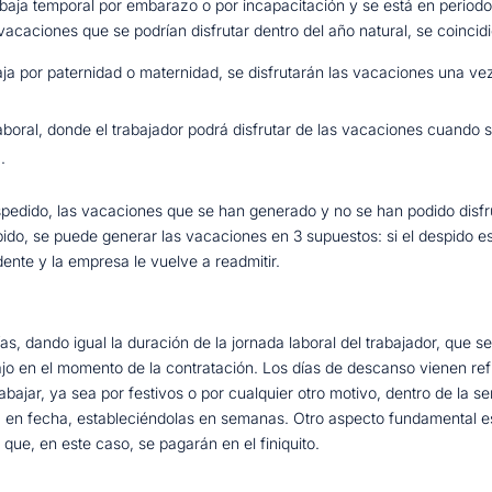
na baja temporal por embarazo o por incapacitación y se está en perio
acaciones que se podrían disfrutar dentro del año natural, se coincid
ja por paternidad o maternidad, se disfrutarán las vacaciones una ve
aboral, donde el trabajador podrá disfrutar de las vacaciones cuando
.
espedido, las vacaciones que se han generado y no se han podido disfru
pido, se puede generar las vacaciones en 3 supuestos: si el despido es
dente y la empresa le vuelve a readmitir.
, dando igual la duración de la jornada laboral del trabajador, que s
ajo en el momento de la contratación. Los días de descanso vienen refl
bajar, ya sea por festivos o por cualquier otro motivo, dentro de la
a en fecha, estableciéndolas en semanas. Otro aspecto fundamental e
que, en este caso, se pagarán en el finiquito.