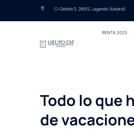
C/ Getafe 3, 28912, Leganés (Madrid)

RENTA 2025
Todo lo que 
de vacacione