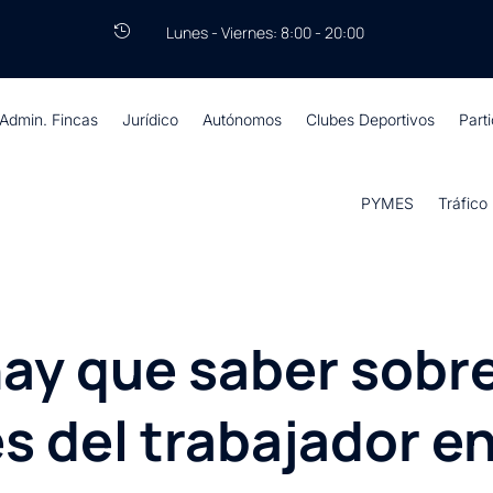
Lunes - Viernes: 8:00 - 20:00

Admin. Fincas
Jurídico
Autónomos
Clubes Deportivos
Part
PYMES
Tráfico
hay que saber sobr
s del trabajador e