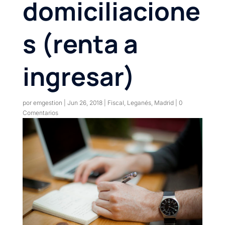
domiciliacione
s (renta a
ingresar)
por
emgestion
|
Jun 26, 2018
|
Fiscal
,
Leganés
,
Madrid
|
0
Comentarios