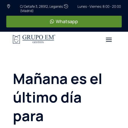
C/ Getafe 3, 28912, Leganés
Lunes - Viernes: 8:00 - 20:00


(Madrid)
Whatsapp
Mañana es el
último día
para