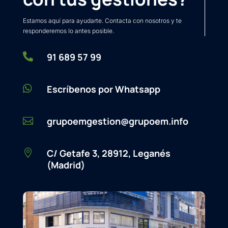
Estamos aquí para ayudarte. Contacta con nosotros y te
responderemos lo antes posible.

91 689 57 99

Escríbenos por Whatsapp
grupoemgestion@grupoem.info

C/ Getafe 3, 28912, Leganés

(Madrid)