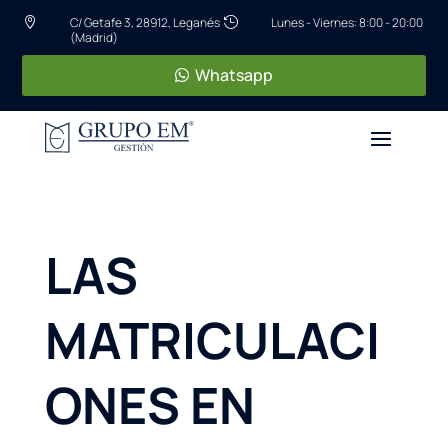
C/ Getafe 3, 28912, Leganés
Lunes - Viernes: 8:00 - 20:00


(Madrid)
Whatsapp
LAS
MATRICULACI
ONES EN