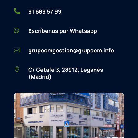

91 689 57 99

Escríbenos por Whatsapp
grupoemgestion@grupoem.info

C/ Getafe 3, 28912, Leganés

(Madrid)