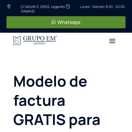
C/ Getafe 3, 28912, Leganés
Lunes - Viernes: 8:00 - 20:00


(Madrid)
Whatsapp
Modelo de
factura
GRATIS para