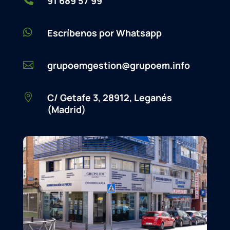
91 689 57 99

Escríbenos por Whatsapp
grupoemgestion@grupoem.info

C/ Getafe 3, 28912, Leganés

(Madrid)