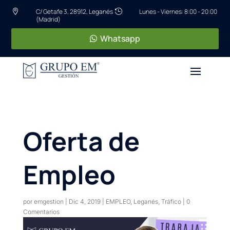
C/ Getafe 3, 28912, Leganés
Lunes - Viernes: 8:00 - 20:00


(Madrid)
Whatsapp
Oferta de
Empleo
por
emgestion
|
Dic 4, 2019
|
EMPLEO
,
Leganés
,
Tráfico
|
0
Comentarios