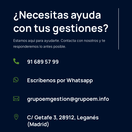
¿Necesitas ayuda
con tus gestiones?
Estamos aquí para ayudarte. Contacta con nosotros y te
responderemos lo antes posible.

91 689 57 99

Escríbenos por Whatsapp
grupoemgestion@grupoem.info

C/ Getafe 3, 28912, Leganés

(Madrid)