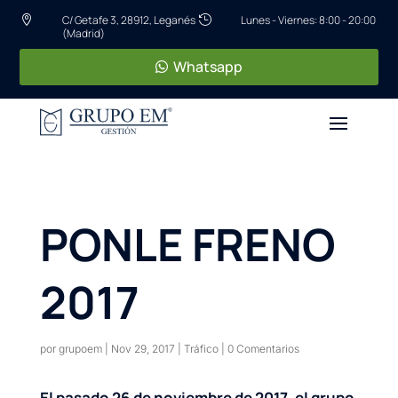
C/ Getafe 3, 28912, Leganés
Lunes - Viernes: 8:00 - 20:00


(Madrid)
Whatsapp
PONLE FRENO
2017
por
grupoem
|
Nov 29, 2017
|
Tráfico
|
0 Comentarios
El pasado 26 de noviembre de 2017, el grupo