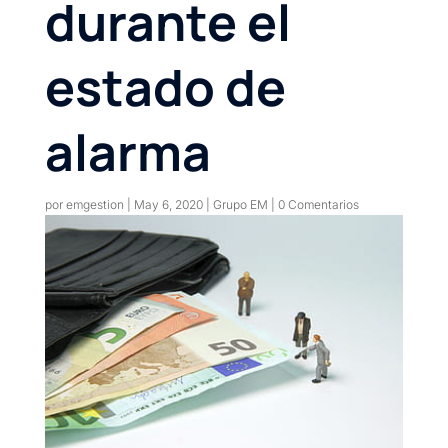
durante el
estado de
alarma
por
emgestion
|
May 6, 2020
|
Grupo EM
|
0 Comentarios