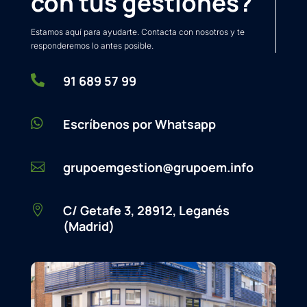
con tus gestiones?
Estamos aquí para ayudarte. Contacta con nosotros y te
responderemos lo antes posible.

91 689 57 99

Escríbenos por Whatsapp
grupoemgestion@grupoem.info

C/ Getafe 3, 28912, Leganés

(Madrid)