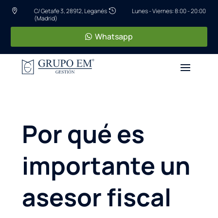
C/ Getafe 3, 28912, Leganés
Lunes - Viernes: 8:00 - 20:00


(Madrid)
Whatsapp
Por qué es
importante un
asesor fiscal