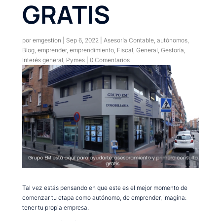
GRATIS
por
emgestion
|
Sep 6, 2022
|
Asesoría Contable
,
autónomos
,
Blog
,
emprender
,
emprendimiento
,
Fiscal
,
General
,
Gestoría
,
Interés general
,
Pymes
|
0 Comentarios
Tal vez estás pensando en que este es el mejor momento de
comenzar tu etapa como autónomo, de emprender, imagina:
tener tu propia empresa.