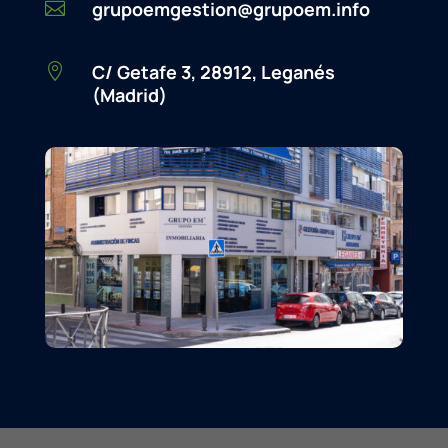
grupoemgestion@grupoem.info

C/ Getafe 3, 28912, Leganés

(Madrid)