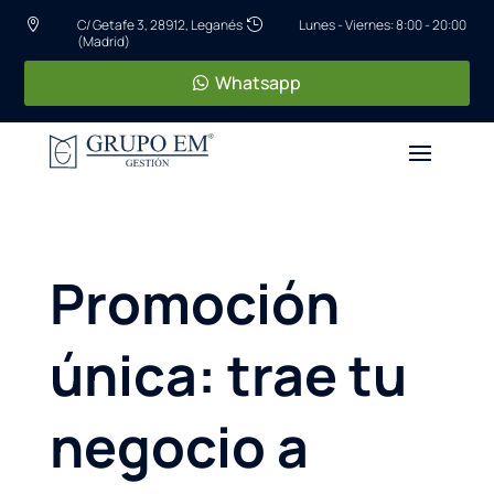
C/ Getafe 3, 28912, Leganés
Lunes - Viernes: 8:00 - 20:00


(Madrid)
Whatsapp
Promoción
única: trae tu
negocio a