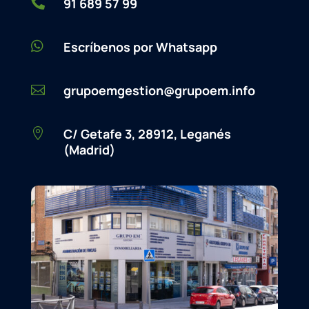

91 689 57 99

Escríbenos por Whatsapp
grupoemgestion@grupoem.info

C/ Getafe 3, 28912, Leganés

(Madrid)