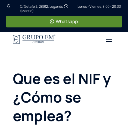
C/ Getafe 3, 28912, Leganés
Lunes - Viernes: 8:00 - 20:00


(Madrid)
Whatsapp
Que es el NIF y
¿Cómo se
emplea?