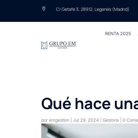
C/ Getafe 3, 28912, Leganés (Madrid)

RENTA 2025
Qué hace una
por
emgestion
|
Jul 29, 2024
|
Gestoría
|
0 Come