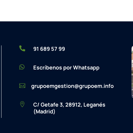

91 689 57 99

Escríbenos por Whatsapp
grupoemgestion@grupoem.info

C/ Getafe 3, 28912, Leganés

(Madrid)