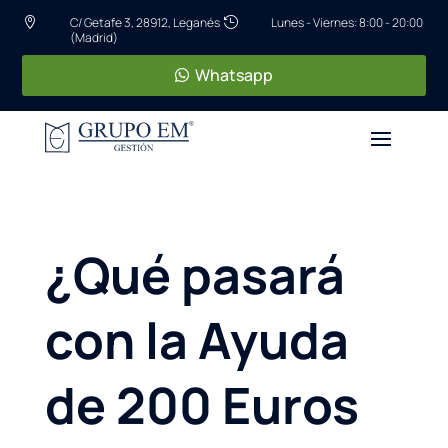
C/ Getafe 3, 28912, Leganés
Lunes - Viernes: 8:00 - 20:00


(Madrid)
Whatsapp
¿Qué pasará
con la Ayuda
de 200 Euros