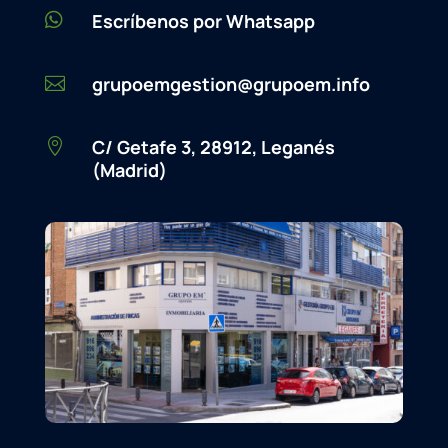

Escríbenos por Whatsapp
grupoemgestion@grupoem.info

C/ Getafe 3, 28912, Leganés

(Madrid)