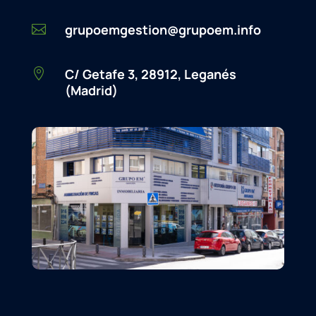
grupoemgestion@grupoem.info

C/ Getafe 3, 28912, Leganés

(Madrid)