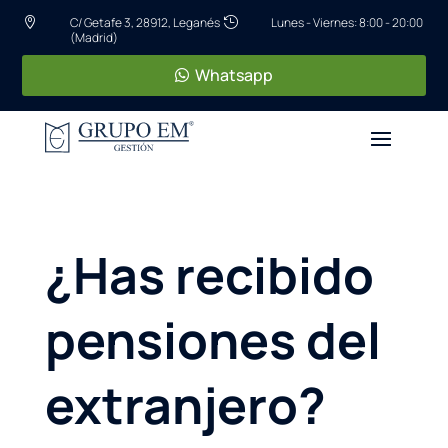
C/ Getafe 3, 28912, Leganés
Lunes - Viernes: 8:00 - 20:00


(Madrid)
Whatsapp
¿Has recibido
pensiones del
extranjero?