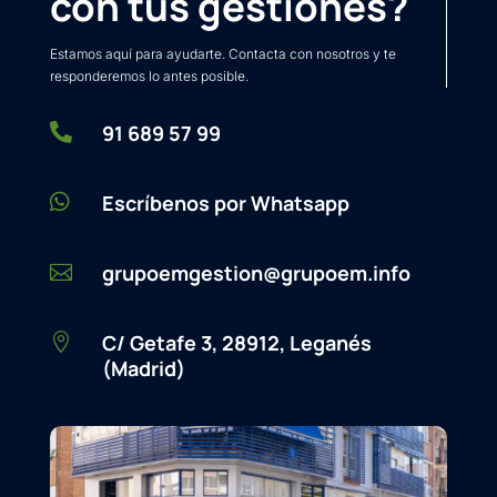
con tus gestiones?
Estamos aquí para ayudarte. Contacta con nosotros y te
responderemos lo antes posible.

91 689 57 99

Escríbenos por Whatsapp
grupoemgestion@grupoem.info

C/ Getafe 3, 28912, Leganés

(Madrid)