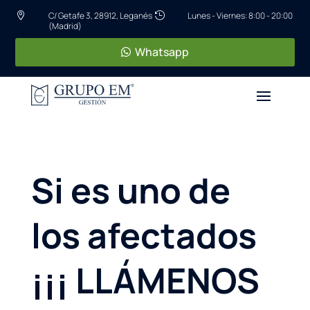
C/ Getafe 3, 28912, Leganés
Lunes - Viernes: 8:00 - 20:00


(Madrid)
Whatsapp
Si es uno de
los afectados
¡¡¡ LLÁMENOS