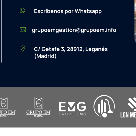

Escríbenos por Whatsapp
grupoemgestion@grupoem.info

C/ Getafe 3, 28912, Leganés

(Madrid)