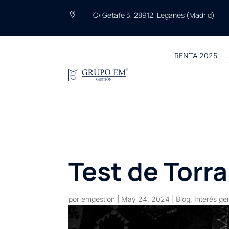
C/ Getafe 3, 28912, Leganés (Madrid)

RENTA 2025
Test de Torr
por
emgestion
|
May 24, 2024
|
Blog
,
Interés ge