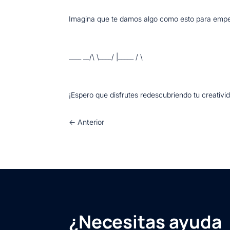
Imagina que te damos algo como esto para emp
____
__/\ \__
__/ |__
___ / \
¡Espero que disfrutes redescubriendo tu creativi
←
Anterior
¿Necesitas ayuda