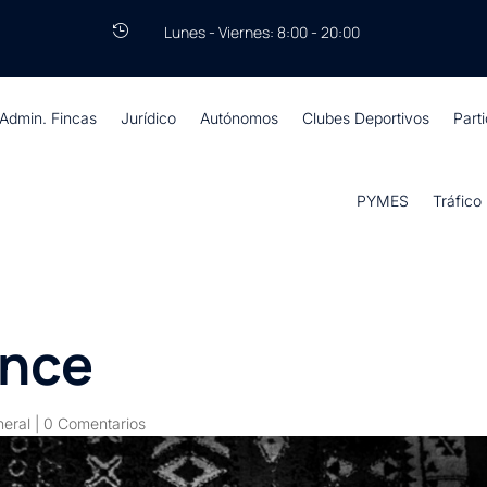
Lunes - Viernes: 8:00 - 20:00

Admin. Fincas
Jurídico
Autónomos
Clubes Deportivos
Part
PYMES
Tráfico
ance
neral
|
0 Comentarios