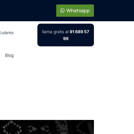
Whatsapp
llama gratis al
91 689 57
iculares
99
Blog