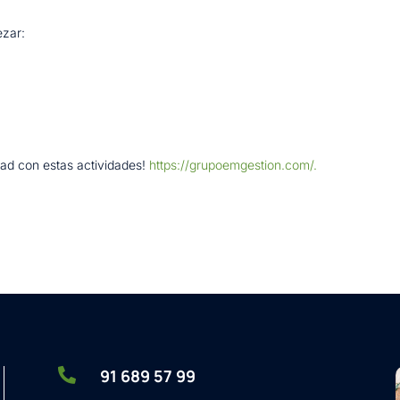
ezar:
dad con estas actividades!
https://grupoemgestion.com/.

91 689 57 99