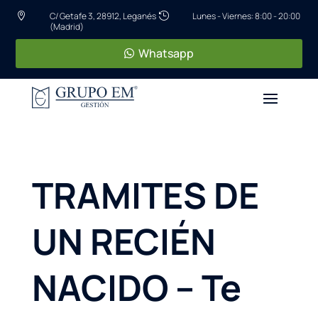
C/ Getafe 3, 28912, Leganés
Lunes - Viernes: 8:00 - 20:00


(Madrid)
Whatsapp
TRAMITES DE
UN RECIÉN
NACIDO – Te