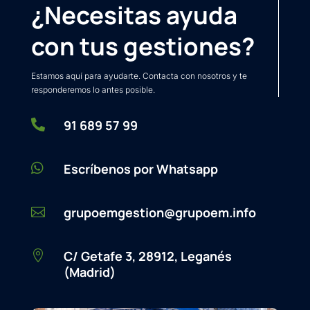
¿Necesitas ayuda
con tus gestiones?
Estamos aquí para ayudarte. Contacta con nosotros y te
responderemos lo antes posible.

91 689 57 99

Escríbenos por Whatsapp
grupoemgestion@grupoem.info

C/ Getafe 3, 28912, Leganés

(Madrid)