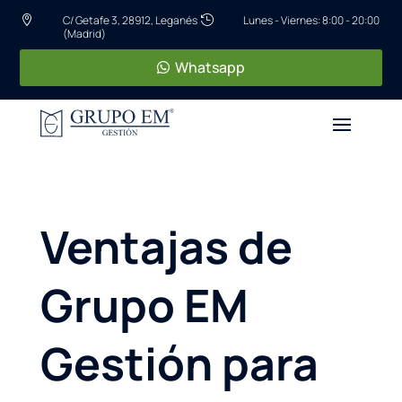
C/ Getafe 3, 28912, Leganés
Lunes - Viernes: 8:00 - 20:00


(Madrid)
Whatsapp
Ventajas de
Grupo EM
Gestión para