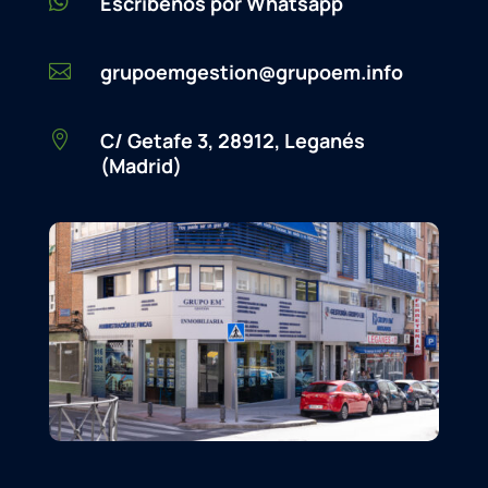

Escríbenos por Whatsapp
grupoemgestion@grupoem.info

C/ Getafe 3, 28912, Leganés

(Madrid)