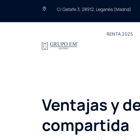
C/ Getafe 3, 28912, Leganés (Madrid)

RENTA 2025
Ventajas y d
compartida