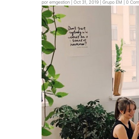
por
emgestion
|
Oct 31, 2019
|
Grupo EM
|
0 Com