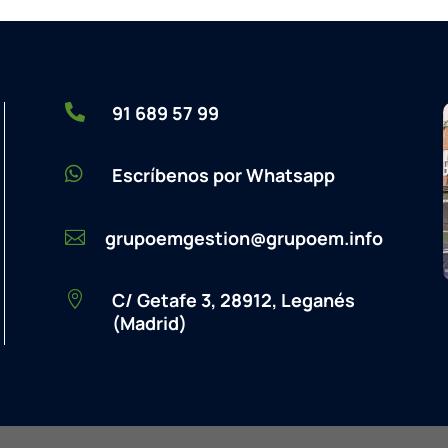

91 689 57 99

Escríbenos por Whatsapp
grupoemgestion@grupoem.info

C/ Getafe 3, 28912, Leganés

(Madrid)