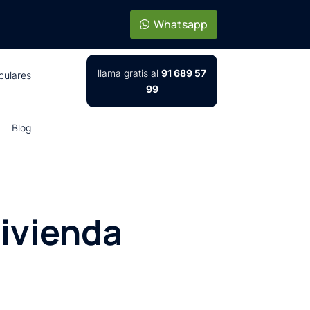
Whatsapp
llama gratis al
91 689 57
iculares
99
Blog
vivienda