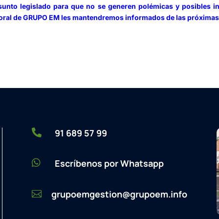
nto legislado para que no se generen polémicas y posibles int
boral de GRUPO EM les mantendremos informados de las próxima

91 689 57 99

Escríbenos por Whatsapp
grupoemgestion@grupoem.info
